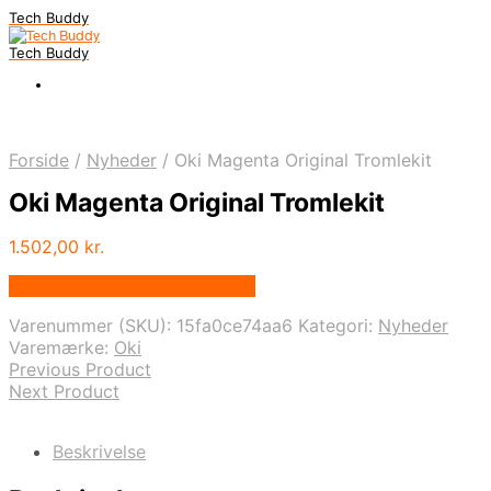
Tech Buddy
Tech Buddy
Forside
/
Nyheder
/
Oki Magenta Original Tromlekit
Oki Magenta Original Tromlekit
1.502,00
kr.
Bedste pris hos Fcomputer.dk
Varenummer (SKU):
15fa0ce74aa6
Kategori:
Nyheder
Varemærke:
Oki
Previous Product
Next Product
Beskrivelse