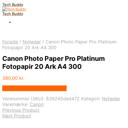
Tech Buddy
Tech Buddy
Forside
/
Nyheder
/
Canon Photo Paper Pro Platinum
Fotopapir 20 Ark A4 300
Canon Photo Paper Pro Platinum
Fotopapir 20 Ark A4 300
380,00
kr.
Bedste pris hos Fcomputer.dk
Varenummer (SKU):
839245ded472
Kategori:
Nyheder
Varemærke:
Canon
Previous Product
Next Product