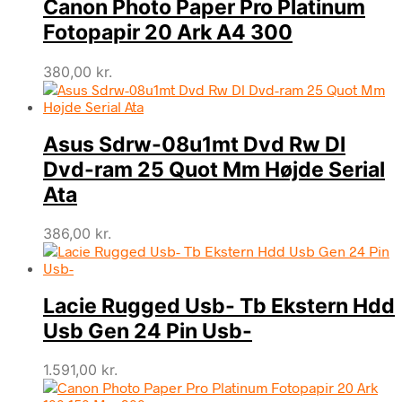
Canon Photo Paper Pro Platinum
Fotopapir 20 Ark A4 300
380,00
kr.
Asus Sdrw-08u1mt Dvd Rw Dl
Dvd-ram 25 Quot Mm Højde Serial
Ata
386,00
kr.
Lacie Rugged Usb- Tb Ekstern Hdd
Usb Gen 24 Pin Usb-
1.591,00
kr.