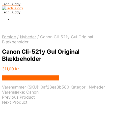
Tech Buddy
Tech Buddy
Forside
/
Nyheder
/
Canon Cli-521y Gul Original
Blækbeholder
Canon Cli-521y Gul Original
Blækbeholder
311,00
kr.
Bedste pris hos Fcomputer.dk
Varenummer (SKU):
0af28ea3b580
Kategori:
Nyheder
Varemærke:
Canon
Previous Product
Next Product