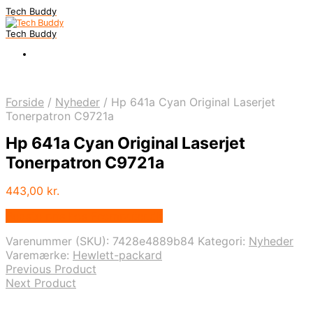
Tech Buddy
Tech Buddy
Forside
/
Nyheder
/
Hp 641a Cyan Original Laserjet
Tonerpatron C9721a
Hp 641a Cyan Original Laserjet
Tonerpatron C9721a
443,00
kr.
Bedste pris hos Fcomputer.dk
Varenummer (SKU):
7428e4889b84
Kategori:
Nyheder
Varemærke:
Hewlett-packard
Previous Product
Next Product