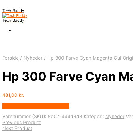
Tech Buddy
Tech Buddy
Forside
/
Nyheder
/
Hp 300 Farve Cyan Magenta Gul Origi
Hp 300 Farve Cyan Ma
481,00
kr.
Bedste pris hos Fcomputer.dk
Varenummer (SKU):
8d071444d9d8
Kategori:
Nyheder
Va
Previous Product
Next Product