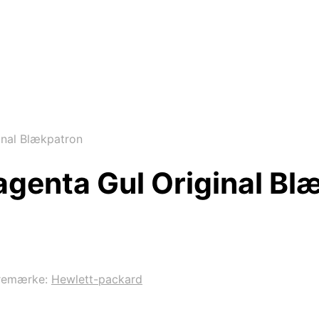
nal Blækpatron
genta Gul Original Bl
remærke:
Hewlett-packard