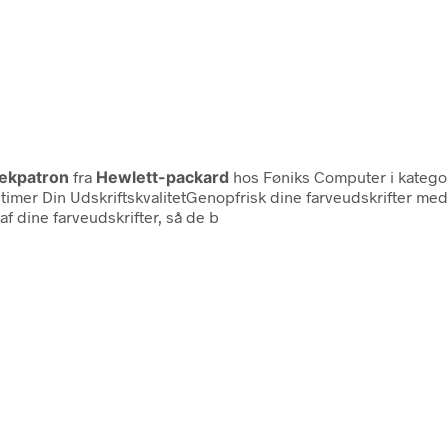
lækpatron
fra
Hewlett-packard
hos Føniks Computer i katego
ptimer Din UdskriftskvalitetGenopfrisk dine farveudskrifter me
 af dine farveudskrifter, så de b