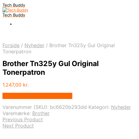
Tech Buddy
Tech Buddy
Forside
/
Nyheder
/
Brother Tn325y Gul Original
Tonerpatron
Brother Tn325y Gul Original
Tonerpatron
1.247,00
kr.
Bedste pris hos Fcomputer.dk
Varenummer (SKU):
bc6620b293dd
Kategori:
Nyheder
Varemærke:
Brother
Previous Product
Next Product