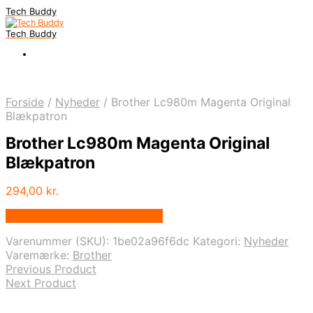
Tech Buddy
Tech Buddy
Forside
/
Nyheder
/
Brother Lc980m Magenta Original
Blækpatron
Brother Lc980m Magenta Original
Blækpatron
294,00
kr.
Bedste pris hos Fcomputer.dk
Varenummer (SKU):
1be02a96f6dc
Kategori:
Nyheder
Varemærke:
Brother
Previous Product
Next Product