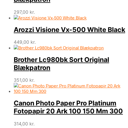
297,00
kr.
Arozzi Visione Vx-500 White Black
449,00
kr.
Brother Lc980bk Sort Original
Blækpatron
351,00
kr.
Canon Photo Paper Pro Platinum
Fotopapir 20 Ark 100 150 Mm 300
314,00
kr.