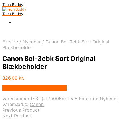
Tech Buddy
Tech Buddy
Forside
/
Nyheder
/
Canon Bci-3ebk Sort Original
Blækbeholder
Canon Bci-3ebk Sort Original
Blækbeholder
326,00
kr.
Bedste pris hos Fcomputer.dk
Varenummer (SKU):
f7b005db1ea5
Kategori:
Nyheder
Varemærke:
Canon
Previous Product
Next Product