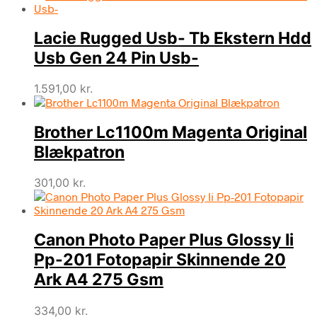
Lacie Rugged Usb- Tb Ekstern Hdd
Usb Gen 24 Pin Usb-
1.591,00
kr.
Brother Lc1100m Magenta Original
Blækpatron
301,00
kr.
Canon Photo Paper Plus Glossy Ii
Pp-201 Fotopapir Skinnende 20
Ark A4 275 Gsm
334,00
kr.