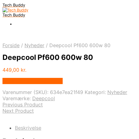
Tech Buddy
Tech Buddy
Forside
/
Nyheder
/
Deepcool Pf600 600w 80
Deepcool Pf600 600w 80
449,00
kr.
Bedste pris hos Geekd.dk
Varenummer (SKU):
634e7ea21f49
Kategori:
Nyheder
Varemærke:
Deepcool
Previous Product
Next Product
Beskrivelse