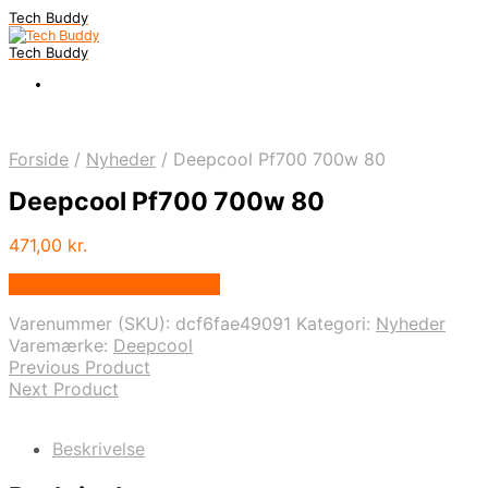
Tech Buddy
Tech Buddy
Forside
/
Nyheder
/
Deepcool Pf700 700w 80
Deepcool Pf700 700w 80
471,00
kr.
Bedste pris hos Geekd.dk
Varenummer (SKU):
dcf6fae49091
Kategori:
Nyheder
Varemærke:
Deepcool
Previous Product
Next Product
Beskrivelse