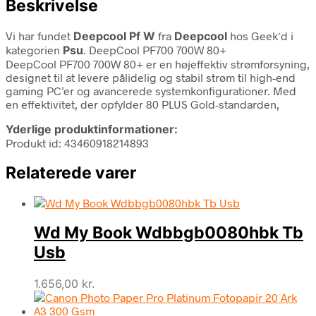
Beskrivelse
Vi har fundet
Deepcool Pf W
fra
Deepcool
hos Geek´d i
kategorien
Psu
. DeepCool PF700 700W 80+
DeepCool PF700 700W 80+ er en højeffektiv strømforsyning,
designet til at levere pålidelig og stabil strøm til high-end
gaming PC’er og avancerede systemkonfigurationer. Med
en effektivitet, der opfylder 80 PLUS Gold-standarden,
Yderlige produktinformationer:
Produkt id: 43460918214893
Relaterede varer
Wd My Book Wdbbgb0080hbk Tb
Usb
1.656,00
kr.