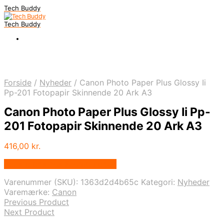
Tech Buddy
Tech Buddy
Forside
/
Nyheder
/
Canon Photo Paper Plus Glossy Ii
Pp-201 Fotopapir Skinnende 20 Ark A3
Canon Photo Paper Plus Glossy Ii Pp-
201 Fotopapir Skinnende 20 Ark A3
416,00
kr.
Bedste pris hos Fcomputer.dk
Varenummer (SKU):
1363d2d4b65c
Kategori:
Nyheder
Varemærke:
Canon
Previous Product
Next Product