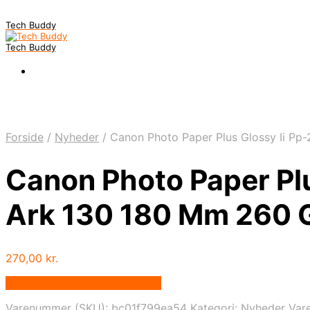
Tech Buddy
Tech Buddy
Forside
/
Nyheder
/
Canon Photo Paper Plus Glossy Ii Pp
Canon Photo Paper Plu
Ark 130 180 Mm 260
270,00
kr.
Bedste pris hos Fcomputer.dk
Varenummer (SKU):
bc01f799ea54
Kategori:
Nyheder
Var