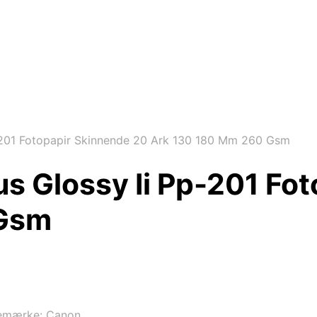
-201 Fotopapir Skinnende 20 Ark 130 180 Mm 260 Gsm
s Glossy Ii Pp-201 Fo
 Gsm
emærke:
Canon