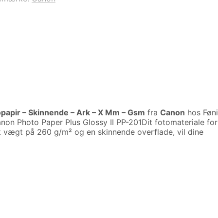
topapir – Skinnende – Ark – X Mm – Gsm
fra
Canon
hos Føni
non Photo Paper Plus Glossy II PP-201Dit fotomateriale for
k vægt på 260 g/m² og en skinnende overflade, vil dine