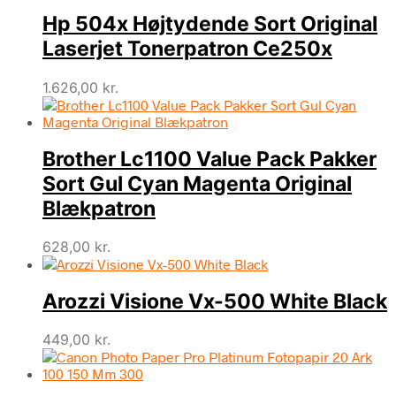
Hp 504x Højtydende Sort Original
Laserjet Tonerpatron Ce250x
1.626,00
kr.
Brother Lc1100 Value Pack Pakker
Sort Gul Cyan Magenta Original
Blækpatron
628,00
kr.
Arozzi Visione Vx-500 White Black
449,00
kr.