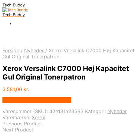
Tech Buddy
Tech Buddy
Forside
/
Nyheder
/
Xerox Versalink C7000 Høj Kapacitet
Gul Original Tonerpatron
Xerox Versalink C7000 Høj Kapacitet
Gul Original Tonerpatron
3.581,00
kr.
Bedste pris hos Fcomputer.dk
Varenummer (SKU):
42e131a23593
Kategori:
Nyheder
Varemærke:
Xerox
Previous Product
Next Product