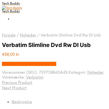
Tech Buddy
Tech Buddy
Forside
/
Nyheder
/
Verbatim Slimline Dvd Rw Dl Usb
Verbatim Slimline Dvd Rw Dl Usb
458,00
kr.
Bedste pris hos Fcomputer.dk
Varenummer (SKU):
7297388d34d5
Kategori:
Nyheder
Varemærke:
Verbatim
Previous Product
Next Product
Beskrivelse