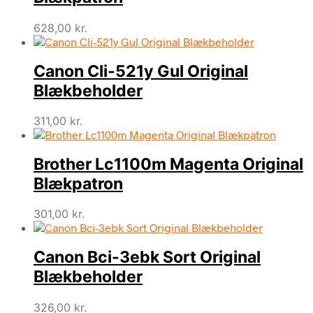
628,00
kr.
Canon Cli-521y Gul Original
Blækbeholder
311,00
kr.
Brother Lc1100m Magenta Original
Blækpatron
301,00
kr.
Canon Bci-3ebk Sort Original
Blækbeholder
326,00
kr.