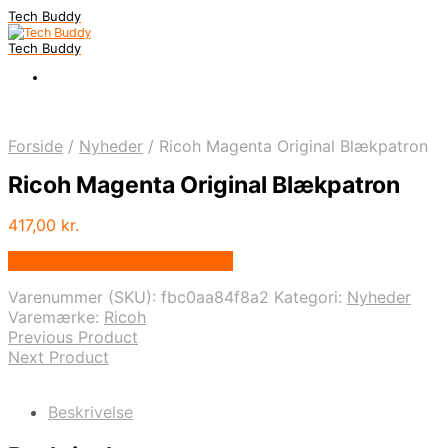
Tech Buddy
Tech Buddy
Forside
/
Nyheder
/
Ricoh Magenta Original Blækpatron
Ricoh Magenta Original Blækpatron
417,00
kr.
Bedste pris hos Fcomputer.dk
Varenummer (SKU):
fbc0aa84f8a2
Kategori:
Nyheder
Varemærke:
Ricoh
Previous Product
Next Product
Beskrivelse