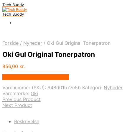
Tech Buddy
Tech Buddy
Forside
/
Nyheder
/
Oki Gul Original Tonerpatron
Oki Gul Original Tonerpatron
856,00
kr.
Bedste pris hos Fcomputer.dk
Varenummer (SKU):
648d01b77e5b
Kategori:
Nyheder
Varemærke:
Oki
Previous Product
Next Product
Beskrivelse