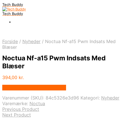
Tech Buddy
Tech Buddy
Forside
/
Nyheder
/
Noctua Nf-a15 Pwm Indsats Med
Blæser
Noctua Nf-a15 Pwm Indsats Med
Blæser
394,00
kr.
Bedste pris hos Fcomputer.dk
Varenummer (SKU):
84c5326e3d96
Kategori:
Nyheder
Varemærke:
Noctua
Previous Product
Next Product