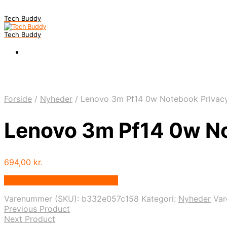
Tech Buddy
Tech Buddy
Forside
/
Nyheder
/
Lenovo 3m Pf14 0w Notebook Privacy-
Lenovo 3m Pf14 0w No
694,00
kr.
Bedste pris hos Fcomputer.dk
Varenummer (SKU):
b332e057c158
Kategori:
Nyheder
Va
Previous Product
Next Product