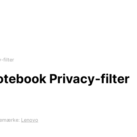
filter
tebook Privacy-filter
remærke:
Lenovo