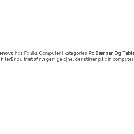
enovo
hos Føniks Computer i kategorien
Pc Bærbar Og Tablet
erEr du træt af nysgerrige øjne, der stirrer på din computersk