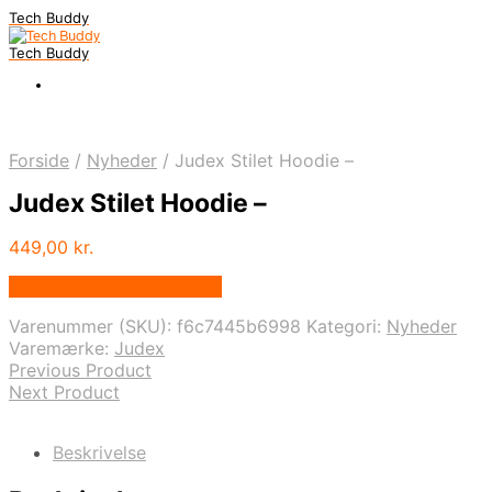
Tech Buddy
Tech Buddy
Forside
/
Nyheder
/
Judex Stilet Hoodie –
Judex Stilet Hoodie –
449,00
kr.
Bedste pris hos Geekd.dk
Varenummer (SKU):
f6c7445b6998
Kategori:
Nyheder
Varemærke:
Judex
Previous Product
Next Product
Beskrivelse