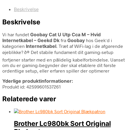
Beskrivelse
Beskrivelse
Vi har fundet
Goobay Cat U Utp Cca M – Hvid
Internetkabel – Geekd Dk
fra
Goobay
hos Geek´d i
kategorien
Internetkabel
. Træt af WiFi-lag i de afgørende
øjeblikke? ð® Det stabile fundament dit gaming-setup
fortjener starter med en pålidelig kabelforbindelse. Uanset
om du er gaming-begynder der skal etablere dit første
ordentlige setup, eller erfaren spiller der optimerer
Yderlige produktinformationer:
Produkt id: 42599601537261
Relaterede varer
Brother Lc980bk Sort Original