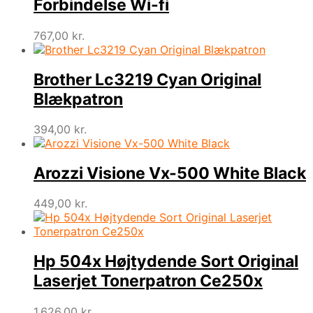
Forbindelse Wi-fi
767,00
kr.
Brother Lc3219 Cyan Original
Blækpatron
394,00
kr.
Arozzi Visione Vx-500 White Black
449,00
kr.
Hp 504x Højtydende Sort Original
Laserjet Tonerpatron Ce250x
1.626,00
kr.