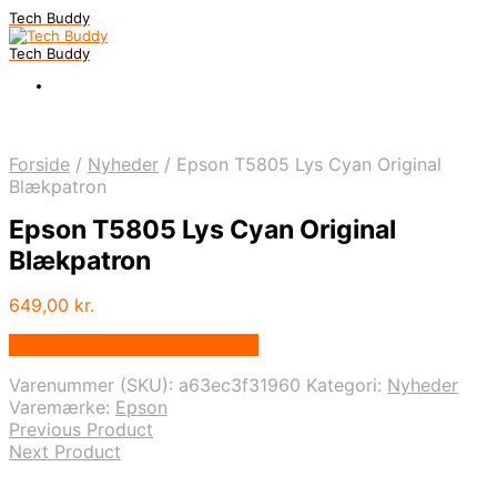
Tech Buddy
Tech Buddy
Forside
/
Nyheder
/
Epson T5805 Lys Cyan Original
Blækpatron
Epson T5805 Lys Cyan Original
Blækpatron
649,00
kr.
Bedste pris hos Fcomputer.dk
Varenummer (SKU):
a63ec3f31960
Kategori:
Nyheder
Varemærke:
Epson
Previous Product
Next Product