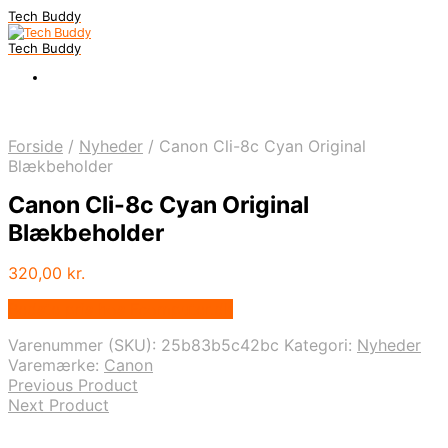
Tech Buddy
Tech Buddy
Forside
/
Nyheder
/
Canon Cli-8c Cyan Original
Blækbeholder
Canon Cli-8c Cyan Original
Blækbeholder
320,00
kr.
Bedste pris hos Fcomputer.dk
Varenummer (SKU):
25b83b5c42bc
Kategori:
Nyheder
Varemærke:
Canon
Previous Product
Next Product