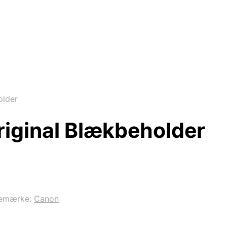
older
riginal Blækbeholder
emærke:
Canon