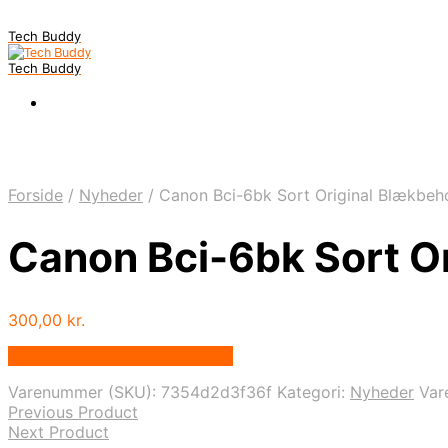
Tech Buddy
Tech Buddy
Forside
/
Nyheder
/
Canon Bci-6bk Sort Original Blækbeh
Canon Bci-6bk Sort O
300,00
kr.
Bedste pris hos Fcomputer.dk
Varenummer (SKU):
7354d2d3f36f
Kategori:
Nyheder
Var
Previous Product
Next Product