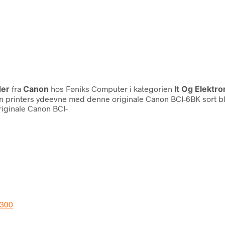
der
fra
Canon
hos Føniks Computer i kategorien
It Og Elektr
 printers ydeevne med denne originale Canon BCI-6BK sort blæ
originale Canon BCI-