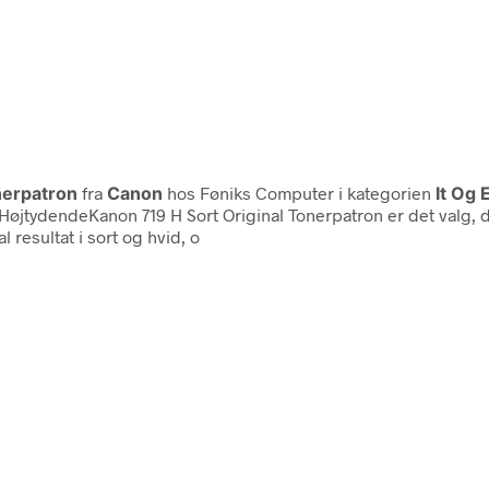
nerpatron
fra
Canon
hos Føniks Computer i kategorien
It Og 
 HøjtydendeKanon 719 H Sort Original Tonerpatron er det valg, du
resultat i sort og hvid, o