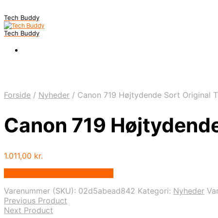
Tech Buddy
Tech Buddy
Forside
/
Nyheder
/
Canon 719 Højtydende Sort Original 
Canon 719 Højtydende
1.011,00
kr.
Bedste pris hos Fcomputer.dk
Varenummer (SKU):
02d5abead842
Kategori:
Nyheder
Va
Previous Product
Next Product