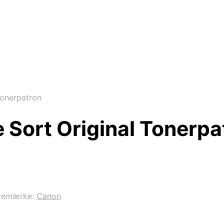
Tonerpatron
 Sort Original Tonerpa
remærke:
Canon