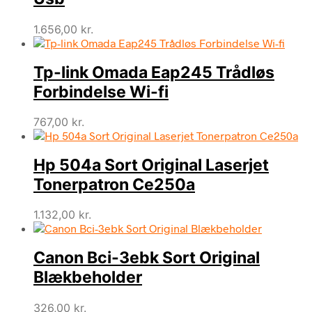
1.656,00
kr.
Tp-link Omada Eap245 Trådløs
Forbindelse Wi-fi
767,00
kr.
Hp 504a Sort Original Laserjet
Tonerpatron Ce250a
1.132,00
kr.
Canon Bci-3ebk Sort Original
Blækbeholder
326,00
kr.