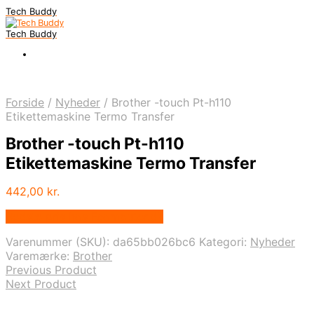
Tech Buddy
Tech Buddy
Forside
/
Nyheder
/
Brother -touch Pt-h110
Etikettemaskine Termo Transfer
Brother -touch Pt-h110
Etikettemaskine Termo Transfer
442,00
kr.
Bedste pris hos Fcomputer.dk
Varenummer (SKU):
da65bb026bc6
Kategori:
Nyheder
Varemærke:
Brother
Previous Product
Next Product