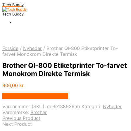
Tech Buddy
Tech Buddy
Forside
/
Nyheder
/
Brother Ql-800 Etiketprinter To-
farvet Monokrom Direkte Termisk
Brother Ql-800 Etiketprinter To-farvet
Monokrom Direkte Termisk
906,00
kr.
Bedste pris hos Fcomputer.dk
Varenummer (SKU):
cc6e138939ab
Kategori:
Nyheder
Varemærke:
Brother
Previous Product
Next Product