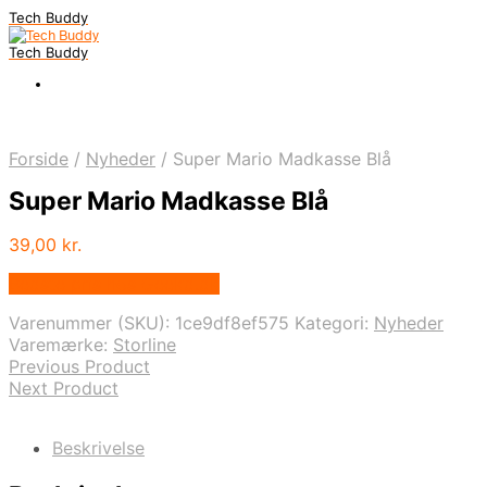
Tech Buddy
Tech Buddy
Forside
/
Nyheder
/
Super Mario Madkasse Blå
Super Mario Madkasse Blå
39,00
kr.
Bedste pris hos Geekd.dk
Varenummer (SKU):
1ce9df8ef575
Kategori:
Nyheder
Varemærke:
Storline
Previous Product
Next Product
Beskrivelse