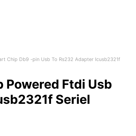
art Chip Db9 -pin Usb To Rs232 Adapter Icusb2321f
b Powered Ftdi Usb
usb2321f Seriel