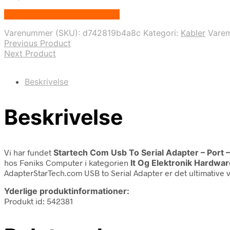
Bedste pris hos Fcomputer.dk
Varenummer (SKU):
d742819b4a8c
Kategori:
Kabler
Vare
Previous Product
Next Product
Beskrivelse
Beskrivelse
Vi har fundet
Startech Com Usb To Serial Adapter – Port –
hos Føniks Computer i kategorien
It Og Elektronik Hardwa
AdapterStarTech.com USB to Serial Adapter er det ultimative
Yderlige produktinformationer:
Produkt id: 542381