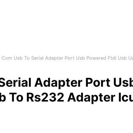
 Com Usb To Serial Adapter Port Usb Powered Ftdi Usb U
erial Adapter Port Us
b To Rs232 Adapter Ic