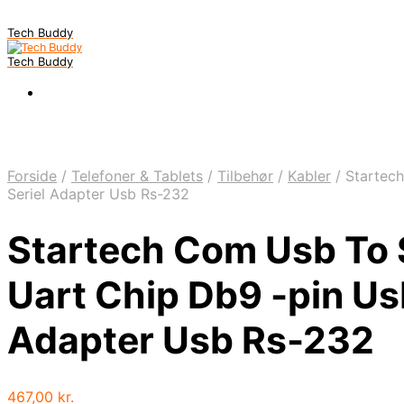
Tech Buddy
Tech Buddy
Forside
/
Telefoner & Tablets
/
Tilbehør
/
Kabler
/
Startech
Seriel Adapter Usb Rs-232
Startech Com Usb To S
Uart Chip Db9 -pin Us
Adapter Usb Rs-232
467,00
kr.