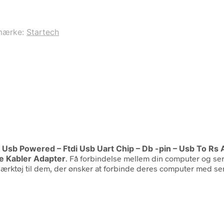
mærke:
Startech
 Usb Powered – Ftdi Usb Uart Chip – Db -pin – Usb To Rs A
re Kabler Adapter
. Få forbindelse mellem din computer og ser
 værktøj til dem, der ønsker at forbinde deres computer med s