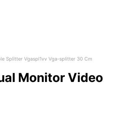
e Splitter Vgaspl1vv Vga-splitter 30 Cm
ual Monitor Video