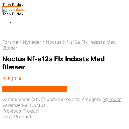
Tech Buddy
Tech Buddy
Forside
/
Nyheder
/
Noctua Nf-s12a Flx Indsats Med
Blæser
Noctua Nf-s12a Flx Indsats Med
Blæser
375,00
kr.
Bedste pris hos Fcomputer.dk
Varenummer (SKU):
bbd2a97b2728
Kategori:
Nyheder
Varemærke:
Noctua
Previous Product
Next Product