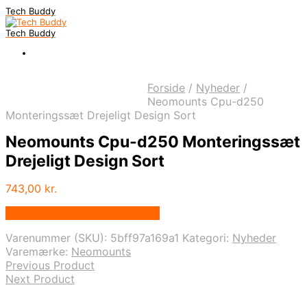
Tech Buddy
Tech Buddy
Forside
/
Nyheder
/
Neomounts Cpu-d250
Monteringssæt Drejeligt Design Sort
Neomounts Cpu-d250 Monteringssæt
Drejeligt Design Sort
743,00
kr.
Bedste pris hos Fcomputer.dk
Varenummer (SKU):
5bff97a169a1
Kategori:
Nyheder
Varemærke:
Neomounts
Previous Product
Next Product