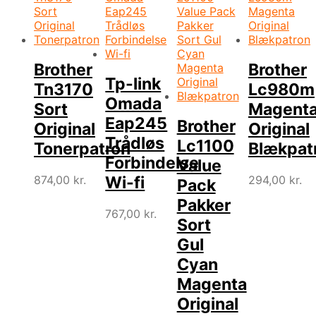
Brother
Brother
Tp-link
Tn3170
Lc980m
Omada
Sort
Magent
Eap245
Brother
Original
Original
Trådløs
Lc1100
Tonerpatron
Blækpat
Forbindelse
Value
874,00
kr.
294,00
kr.
Wi-fi
Pack
Pakker
767,00
kr.
Sort
Gul
Cyan
Magenta
Original