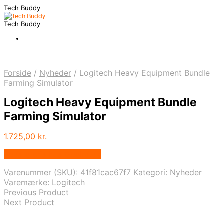
Tech Buddy
Tech Buddy
Forside
/
Nyheder
/
Logitech Heavy Equipment Bundle
Farming Simulator
Logitech Heavy Equipment Bundle
Farming Simulator
1.725,00
kr.
Bedste pris hos Geekd.dk
Varenummer (SKU):
41f81cac67f7
Kategori:
Nyheder
Varemærke:
Logitech
Previous Product
Next Product