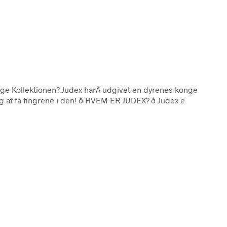
nge Kollektionen? Judex harÂ udgivet en dyrenes konge
 få fingrene i den! ð HVEM ER JUDEX? ð Judex e