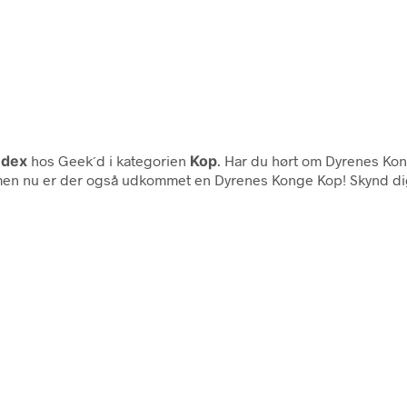
udex
hos Geek´d i kategorien
Kop
. Har du hørt om Dyrenes Ko
 men nu er der også udkommet en Dyrenes Konge Kop! Skynd dig at