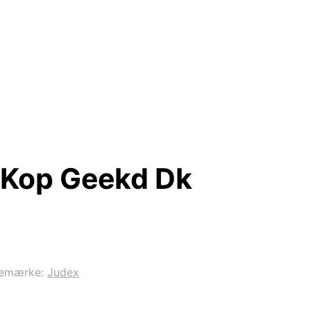
 Kop Geekd Dk
remærke:
Judex