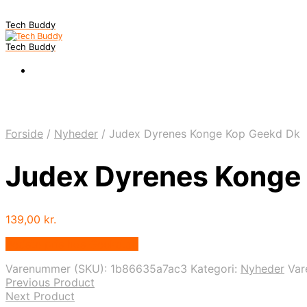
Tech Buddy
Tech Buddy
Forside
/
Nyheder
/
Judex Dyrenes Konge Kop Geekd Dk
Judex Dyrenes Konge
139,00
kr.
Bedste pris hos Geekd.dk
Varenummer (SKU):
1b86635a7ac3
Kategori:
Nyheder
Va
Previous Product
Next Product