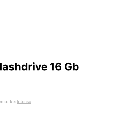
Flashdrive 16 Gb
emærke:
Intenso