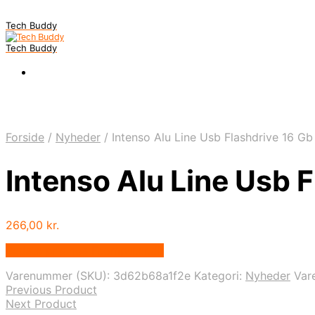
Tech Buddy
Tech Buddy
Forside
/
Nyheder
/
Intenso Alu Line Usb Flashdrive 16 Gb
Intenso Alu Line Usb 
266,00
kr.
Bedste pris hos Fcomputer.dk
Varenummer (SKU):
3d62b68a1f2e
Kategori:
Nyheder
Var
Previous Product
Next Product