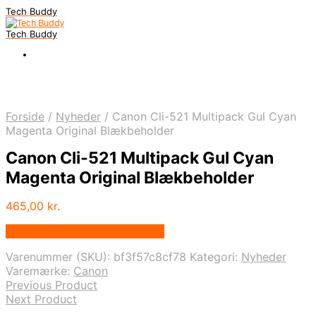
Tech Buddy
Tech Buddy
Forside
/
Nyheder
/
Canon Cli-521 Multipack Gul Cyan
Magenta Original Blækbeholder
Canon Cli-521 Multipack Gul Cyan
Magenta Original Blækbeholder
465,00
kr.
Bedste pris hos Fcomputer.dk
Varenummer (SKU):
bf3f57c8cf78
Kategori:
Nyheder
Varemærke:
Canon
Previous Product
Next Product