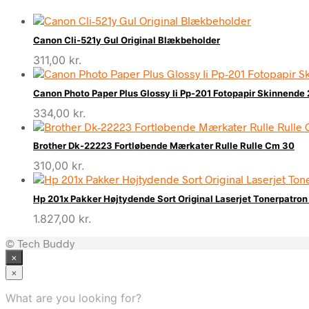
Canon Cli-521y Gul Original Blækbeholder
311,00
kr.
Canon Photo Paper Plus Glossy Ii Pp-201 Fotopapir Skinnende
334,00
kr.
Brother Dk-22223 Fortløbende Mærkater Rulle Rulle Cm 30
310,00
kr.
Hp 201x Pakker Højtydende Sort Original Laserjet Tonerpatro
1.827,00
kr.
© Tech Buddy
×
×
What are you looking for?