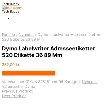
Tech Buddy
Tech Buddy
Forside
/
Nyheder
/
Dymo Labelwriter Adresseetiketter
520 Etikette 36 89 Mm
Dymo Labelwriter Adresseetiketter
520 Etikette 36 89 Mm
352,00
kr.
Bedste pris hos Fcomputer.dk
Varenummer (SKU):
875161cedf95
Kategori:
Nyheder
Varemærke:
Dymo
Previous Product
Next Product