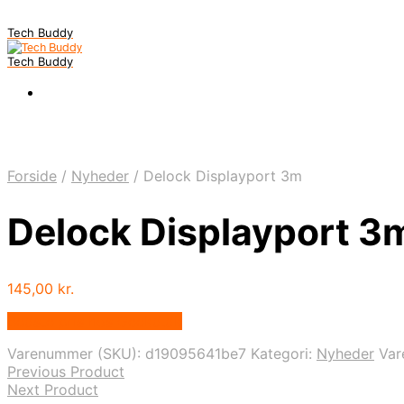
Tech Buddy
Tech Buddy
Forside
/
Nyheder
/
Delock Displayport 3m
Delock Displayport 3
145,00
kr.
Bedste pris hos Geekd.dk
Varenummer (SKU):
d19095641be7
Kategori:
Nyheder
Va
Previous Product
Next Product