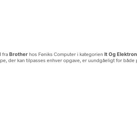
M
fra
Brother
hos Føniks Computer i kategorien
It Og Elektron
 tape, der kan tilpasses enhver opgave, er uundgåeligt for båd