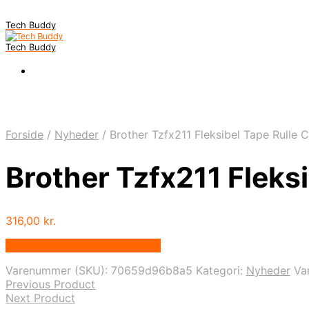
Tech Buddy
Tech Buddy
Forside
/
Nyheder
/
Brother Tzfx211 Fleksibel Tape Rulle 
Brother Tzfx211 Fleks
316,00
kr.
Bedste pris hos Fcomputer.dk
Varenummer (SKU):
70659d96b8a5
Kategori:
Nyheder
Va
Previous Product
Next Product