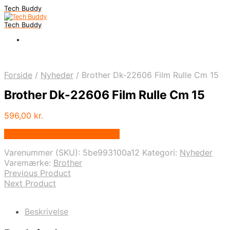
Tech Buddy
Tech Buddy
Forside
/
Nyheder
/
Brother Dk-22606 Film Rulle Cm 15
Brother Dk-22606 Film Rulle Cm 15
596,00
kr.
Bedste pris hos Fcomputer.dk
Varenummer (SKU):
5be993100a12
Kategori:
Nyheder
Varemærke:
Brother
Previous Product
Next Product
Beskrivelse