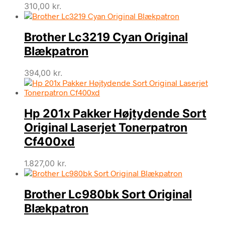
310,00
kr.
Brother Lc3219 Cyan Original
Blækpatron
394,00
kr.
Hp 201x Pakker Højtydende Sort
Original Laserjet Tonerpatron
Cf400xd
1.827,00
kr.
Brother Lc980bk Sort Original
Blækpatron