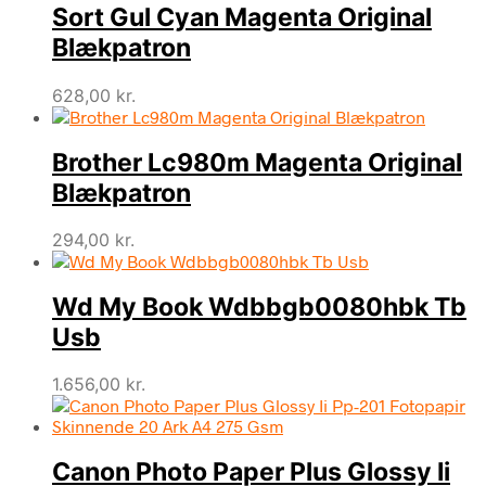
Sort Gul Cyan Magenta Original
Blækpatron
628,00
kr.
Brother Lc980m Magenta Original
Blækpatron
294,00
kr.
Wd My Book Wdbbgb0080hbk Tb
Usb
1.656,00
kr.
Canon Photo Paper Plus Glossy Ii