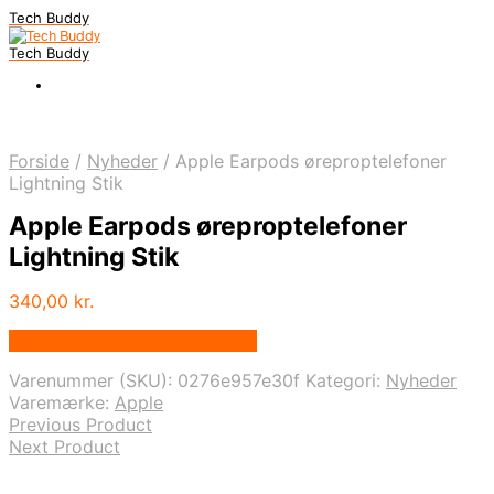
Tech Buddy
Tech Buddy
Forside
/
Nyheder
/
Apple Earpods øreproptelefoner
Lightning Stik
Apple Earpods øreproptelefoner
Lightning Stik
340,00
kr.
Bedste pris hos Fcomputer.dk
Varenummer (SKU):
0276e957e30f
Kategori:
Nyheder
Varemærke:
Apple
Previous Product
Next Product