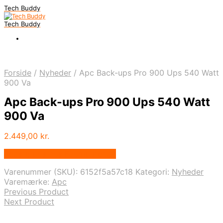
Tech Buddy
Tech Buddy
Forside
/
Nyheder
/
Apc Back-ups Pro 900 Ups 540 Watt
900 Va
Apc Back-ups Pro 900 Ups 540 Watt
900 Va
2.449,00
kr.
Bedste pris hos Fcomputer.dk
Varenummer (SKU):
6152f5a57c18
Kategori:
Nyheder
Varemærke:
Apc
Previous Product
Next Product