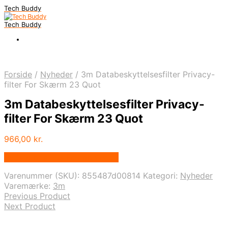
Tech Buddy
Tech Buddy
Forside
/
Nyheder
/
3m Databeskyttelsesfilter Privacy-
filter For Skærm 23 Quot
3m Databeskyttelsesfilter Privacy-
filter For Skærm 23 Quot
966,00
kr.
Bedste pris hos Fcomputer.dk
Varenummer (SKU):
855487d00814
Kategori:
Nyheder
Varemærke:
3m
Previous Product
Next Product