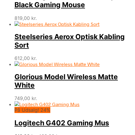
Black Gaming Mouse
819,00
kr.
Steelseries Aerox Optisk Kabling
Sort
612,00
kr.
Glorious Model Wireless Matte
White
749,00
kr.
På Udsalg! 24%
Logitech G402 Gaming Mus