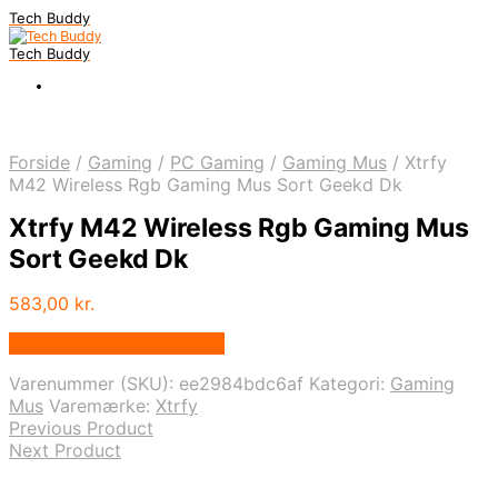
Tech Buddy
Tech Buddy
Forside
/
Gaming
/
PC Gaming
/
Gaming Mus
/
Xtrfy
M42 Wireless Rgb Gaming Mus Sort Geekd Dk
Xtrfy M42 Wireless Rgb Gaming Mus
Sort Geekd Dk
583,00
kr.
Bedste pris hos Geekd.dk
Varenummer (SKU):
ee2984bdc6af
Kategori:
Gaming
Mus
Varemærke:
Xtrfy
Previous Product
Next Product