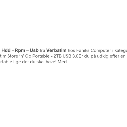
rn Hdd – Rpm – Usb
fra
Verbatim
hos Føniks Computer i kateg
im Store ‘n’ Go Portable – 2TB USB 3.0Er du på udkig efter en
rtable lige det du skal have! Med