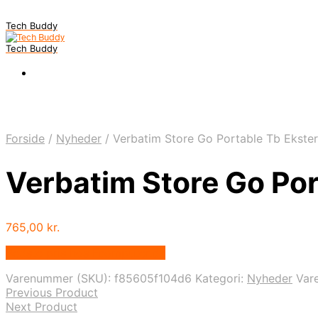
Tech Buddy
Tech Buddy
Forside
/
Nyheder
/
Verbatim Store Go Portable Tb Ekst
Verbatim Store Go Po
765,00
kr.
Bedste pris hos Fcomputer.dk
Varenummer (SKU):
f85605f104d6
Kategori:
Nyheder
Var
Previous Product
Next Product