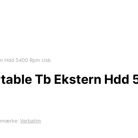
ern Hdd 5400 Rpm Usb
rtable Tb Ekstern Hdd
emærke:
Verbatim