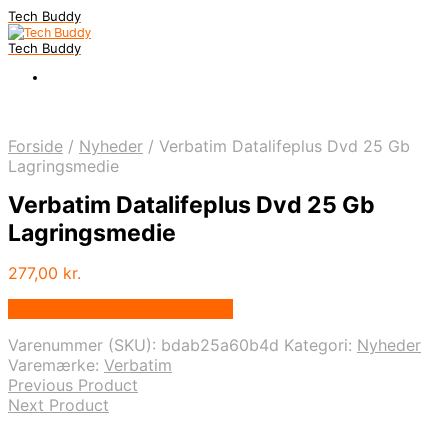
Tech Buddy
Tech Buddy
Forside
/
Nyheder
/
Verbatim Datalifeplus Dvd 25 Gb
Lagringsmedie
Verbatim Datalifeplus Dvd 25 Gb
Lagringsmedie
277,00
kr.
Bedste pris hos Fcomputer.dk
Varenummer (SKU):
bdab25a60b4d
Kategori:
Nyheder
Varemærke:
Verbatim
Previous Product
Next Product