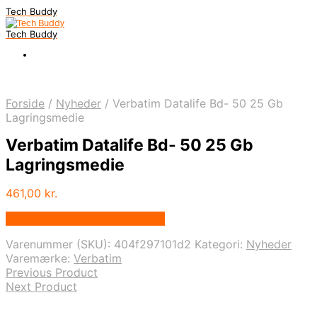
Tech Buddy
Tech Buddy
Forside
/
Nyheder
/
Verbatim Datalife Bd- 50 25 Gb
Lagringsmedie
Verbatim Datalife Bd- 50 25 Gb
Lagringsmedie
461,00
kr.
Bedste pris hos Fcomputer.dk
Varenummer (SKU):
404f297101d2
Kategori:
Nyheder
Varemærke:
Verbatim
Previous Product
Next Product