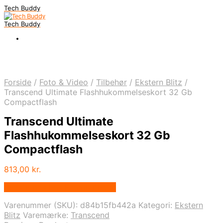
Tech Buddy
Tech Buddy
Forside
/
Foto & Video
/
Tilbehør
/
Ekstern Blitz
/
Transcend Ultimate Flashhukommelseskort 32 Gb
Compactflash
Transcend Ultimate
Flashhukommelseskort 32 Gb
Compactflash
813,00
kr.
Bedste pris hos Fcomputer.dk
Varenummer (SKU):
d84b15fb442a
Kategori:
Ekstern
Blitz
Varemærke:
Transcend