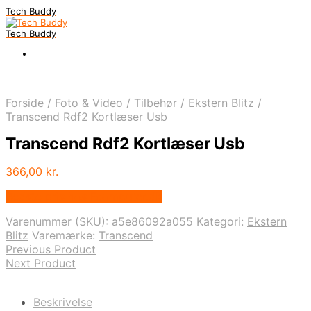
Tech Buddy
Tech Buddy
Forside
/
Foto & Video
/
Tilbehør
/
Ekstern Blitz
/
Transcend Rdf2 Kortlæser Usb
Transcend Rdf2 Kortlæser Usb
366,00
kr.
Bedste pris hos Fcomputer.dk
Varenummer (SKU):
a5e86092a055
Kategori:
Ekstern
Blitz
Varemærke:
Transcend
Previous Product
Next Product
Beskrivelse