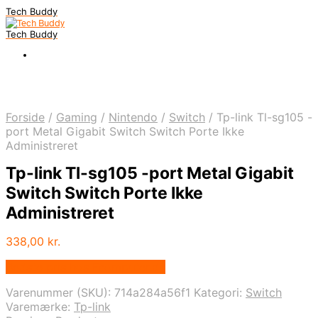
Tech Buddy
Tech Buddy
Forside
/
Gaming
/
Nintendo
/
Switch
/
Tp-link Tl-sg105 -
port Metal Gigabit Switch Switch Porte Ikke
Administreret
Tp-link Tl-sg105 -port Metal Gigabit
Switch Switch Porte Ikke
Administreret
338,00
kr.
Bedste pris hos Fcomputer.dk
Varenummer (SKU):
714a284a56f1
Kategori:
Switch
Varemærke:
Tp-link